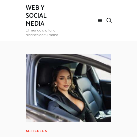
WEB Y
SOCIAL
MEDIA
El mundo digital al
ARTICULOS
alcance de tu mano
BIOGRAFÍA
LISTADO
ARTICULOS