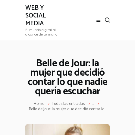
WEB Y
SOCIAL
MEDIA
El mundo digital al
ARTICULOS
alcance de tu mano
BIOGRAFÍA
LISTADO
Belle de Jour: la
mujer que decidió
contar lo que nadie
quería escuchar
Home
Todas las entradas
...
Belle de Jour: la mujer que decidió contar lo...