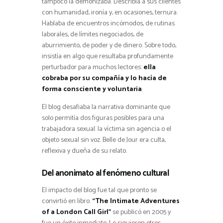
tampoco la demonizaba. Describía a sus clientes
con humanidad, ironía y, en ocasiones, ternura.
Hablaba de encuentros incómodos, de rutinas
laborales, de límites negociados, de
aburrimiento, de poder y de dinero. Sobre todo,
insistía en algo que resultaba profundamente
perturbador para muchos lectores:
ella
cobraba por su compañía y lo hacía de
forma consciente y voluntaria
.
El blog desafiaba la narrativa dominante que
solo permitía dos figuras posibles para una
trabajadora sexual: la víctima sin agencia o el
objeto sexual sin voz. Belle de Jour era culta,
reflexiva y dueña de su relato.
Del anonimato al fenómeno cultural
El impacto del blog fue tal que pronto se
convirtió en libro.
“The Intimate Adventures
of a London Call Girl”
se publicó en 2005 y