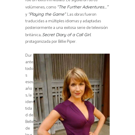
fue un éxito inmediato. Le siguieron otros
volúmenes, como
“The Further Adventures…”
y
. Las obras fueron
“Playing the Game”
traducidas a múltiples idiomas y adaptadas
posteriormente a una exitosa serie de televisión
británica,
,
Secret Diary of a Call Girl
protagonizada por Billie Piper.
Dur
ante
todo
s
esos
año
s, la
iden
tida
d de
Belle
de