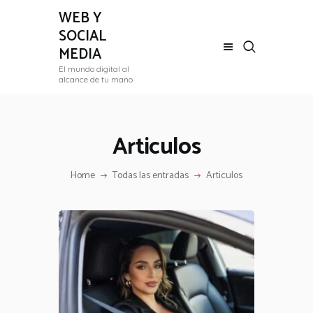
WEB Y
SOCIAL
MEDIA
El mundo digital al
ARTICULOS
alcance de tu mano
BIOGRAFÍA
LISTADO
Articulos
Home
Todas las entradas
Articulos